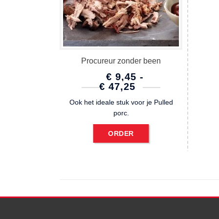
Procureur zonder been
€
9,45
-
PRIJSKLASSE:
€
47,25
€ 9,45
Ook het ideale stuk voor je Pulled
TOT
porc.
€ 47,25
ORDER