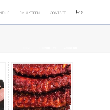
ONDUE
SMULSTEEN
CONTACT
0
HOME
/
BBQ-GROOT VLEES VARKENS