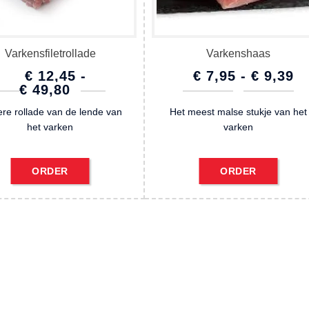
Varkensfiletrollade
Varkenshaas
€
12,45
-
€
7,95
-
€
9,39
PRIJSKLASSE:
PRIJSKLA
€
49,80
€ 12,45
€ 7,95
re rollade van de lende van
Het meest malse stukje van het
TOT
TOT
het varken
varken
€ 49,80
€ 9,39
ORDER
ORDER