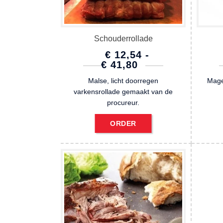
Schouderrollade
€
12,54
-
PRIJSKLASSE:
€
41,80
€ 12,54
Malse, licht doorregen
Mage
TOT
varkensrollade gemaakt van de
€ 41,80
procureur.
ORDER